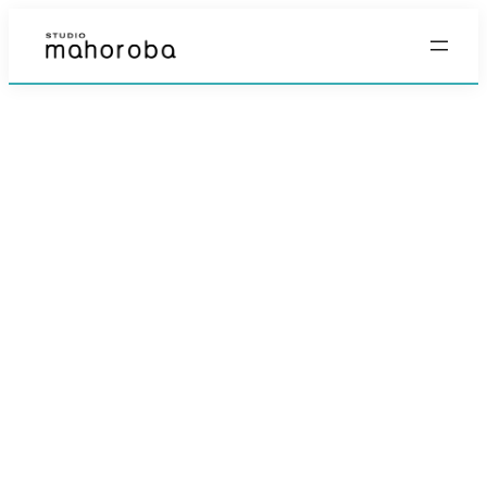
内
容
を
ス
キ
ッ
プ