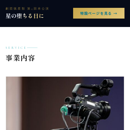
劇団猟星類 第4回本公演
特設ページを見る →
星の堕ちる日に
SERVICE
事業内容