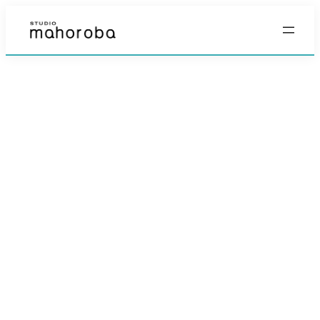
内
容
を
ス
キ
ッ
プ