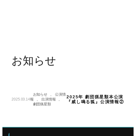
お知らせ
お知らせ
, 
公演情
2025年 劇団猟星類本公演
2025.03.14
報
, 
出演情報
, 
『威し鳴る狐』公演情報②
劇団猟星類