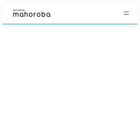
内
容
を
ス
キ
ッ
プ