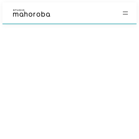
内
容
を
ス
キ
ッ
プ