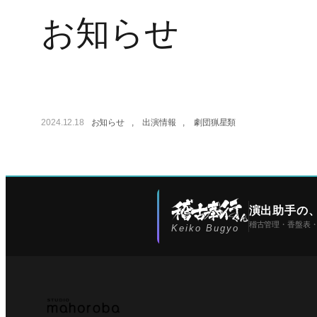
お知らせ
2024.12.18
お知らせ
, 
出演情報
, 
劇団猟星類
演出助手の
稽古管理・香盤表
Keiko Bugyo