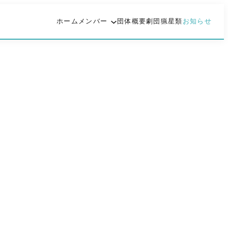
ホーム
メンバー
団体概要
劇団猟星類
お知らせ