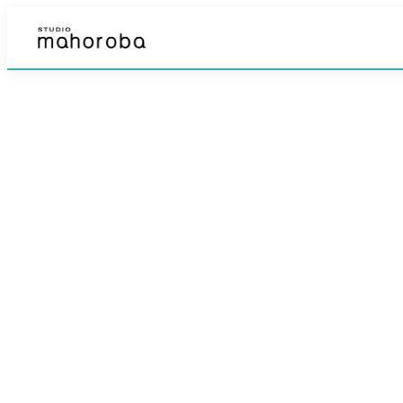
内
容
を
ス
キ
ッ
プ