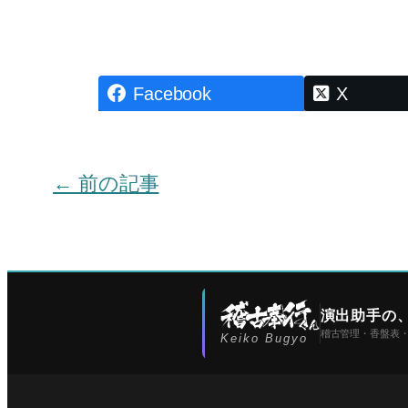
Facebook
X
← 前の記事
演出助手の
稽古管理・香盤表
Keiko Bugyo