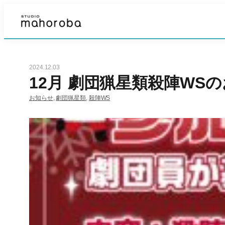
内
容
を
ス
2024.12.03
キ
12月 劇団猟星類殺陣WS
ッ
お知らせ
, 
劇団猟星類
, 
殺陣WS
プ