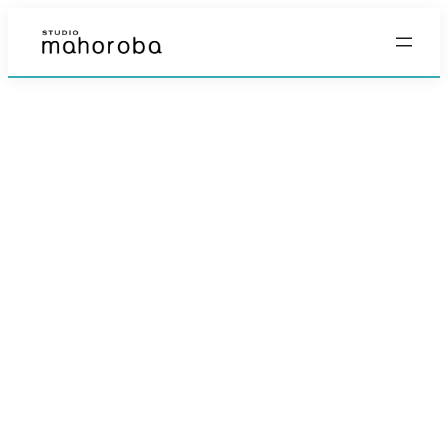
内
容
を
ス
キ
ッ
プ