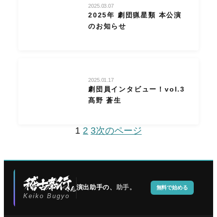
2025.03.07
2025年 劇団猟星類 本公演
のお知らせ
2025.01.17
劇団員インタビュー！vol.3
髙野 蒼生
1
2
3
次のページ
演出助手の、
助手。
無料で始める
Keiko Bugyo